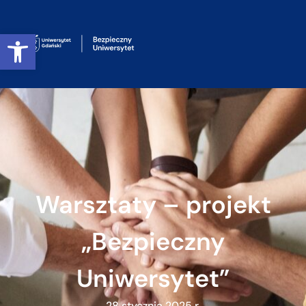
Otwórz pasek narzędzi
Warsztaty – projekt
„Bezpieczny
Uniwersytet”
28 stycznia 2025 r.